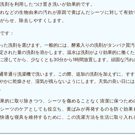
用洗剤を利用したつけ置き洗いが効果的です。
だれなどの生物由来の汚れが原因で黄ばんだシーツに対して有効
上がらせ、除去しやすくします。
りです：
った洗剤を選びます。一般的には、酵素入りの洗剤がタンパク質汚
定された量の洗剤を溶かします。温水は洗剤がより効果的に働くた
に浸してから、少なくとも30分から1時間放置します。頑固な汚
通常通り洗濯機で洗います。この際、追加の洗剤を加えずに、すす
やかに乾燥させ、湿気が残らないようにします。天気の良い日には
。
効果的に取り除きつつ、シーツを傷めることなく清潔に保つため
なシーツのケアとしても役立ち、黄ばみが再発するのを防ぐ効果
で快適な寝具を維持するために、この洗濯方法を生活に取り入れ