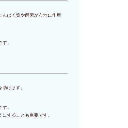
たんぱく質や酵素が布地に作用
です。
を助けます。
。
です。
うにすることも重要です。