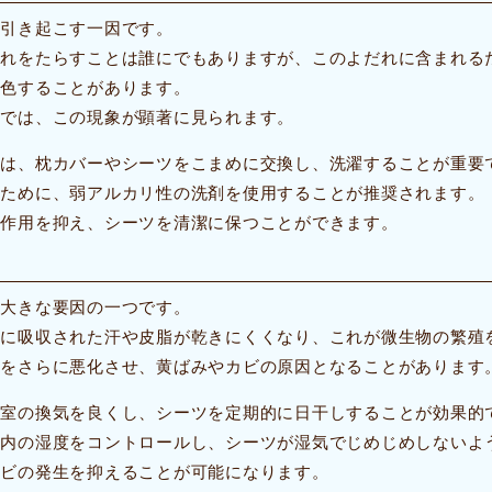
を引き起こす一因です。
だれをたらすことは誰にでもありますが、このよだれに含まれる
変色することがあります。
ツでは、この現象が顕著に見られます。
には、枕カバーやシーツをこまめに交換し、洗濯することが重要
るために、弱アルカリ性の洗剤を使用することが推奨されます。
の作用を抑え、シーツを清潔に保つことができます。
る大きな要因の一つです。
ツに吸収された汗や皮脂が乾きにくくなり、これが微生物の繁殖
れをさらに悪化させ、黄ばみやカビの原因となることがあります
寝室の換気を良くし、シーツを定期的に日干しすることが効果的
室内の湿度をコントロールし、シーツが湿気でじめじめしないよ
カビの発生を抑えることが可能になります。