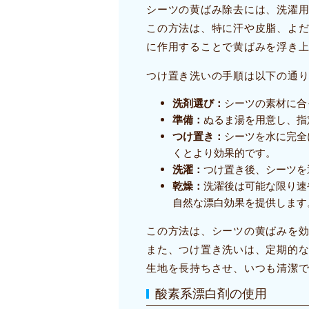
シーツの黄ばみ除去には、洗濯
この方法は、特に汗や皮脂、よ
に作用することで黄ばみを浮き
つけ置き洗いの手順は以下の通
洗剤選び：
シーツの素材に合
準備：
ぬるま湯を用意し、指
つけ置き：
シーツを水に完全
くとより効果的です。
洗濯：
つけ置き後、シーツを
乾燥：
洗濯後は可能な限り速
自然な漂白効果を提供します
この方法は、シーツの黄ばみを
また、つけ置き洗いは、定期的
生地を長持ちさせ、いつも清潔
酸素系漂白剤の使用