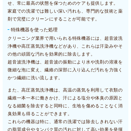
せ、常に最高の状態を保つためのケアも提供します。
家庭での洗濯では難しい深い汚れも、専門的な技術と薬
剤で完璧にクリーンにすることが可能です。
特殊機器を使った処理
クリーニング業界で用いられる特殊機器には、超音波洗
浄機や高圧蒸気洗浄機などがあり、これらは汗染みやそ
の他の頑固な汚れを効果的に除去します。
超音波洗浄機は、超音波の振動により水や洗剤の溶液を
微細な泡に変え、繊維の深部に入り込んだ汚れを力強く
かつ繊細に洗い流します。
また、高圧蒸気洗浄機は、高温の蒸気を利用して衣類の
繊維一本一本に働きかけ、汗による塩分や体臭の原因と
なる細菌を除去すると同時に、生地を傷めることなく消
臭効果も得ることができます。
これらの機器は特に、通常の洗濯では除去しきれない汗
の脂質成分やタンパク質の汚れに対して高い効果を発揮